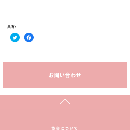
共有:
ク
F
リ
a
ッ
c
ク
e
し
b
て
o
T
o
w
k
i
で
t
共
t
有
お問い合わせ
e
す
r
る
で
に
共
は
有
ク
(新
リ
し
ッ
い
ク
ウ
し
ィ
て
ン
く
ド
だ
ウ
さ
で
い
開
(新
き
し
協会について