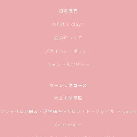
ま
い
す)
ウ
ィ
組織概要
ン
ド
ウ
で
What’s clay?
開
き
ま
す)
会員について
プライバシーポリシー
キャンセルポリシー
ベーシックコース
大谷主催講座
クレイサロン開設・運営講座〜サロン・ド・クレイル 〜 salon
de clargile