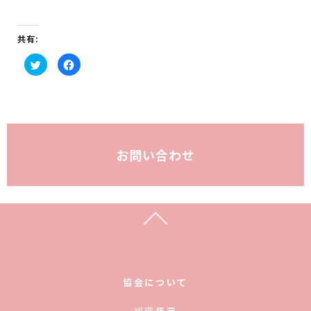
共有:
ク
F
リ
a
ッ
c
ク
e
し
b
て
o
T
o
w
k
i
で
t
共
t
有
お問い合わせ
e
す
r
る
で
に
共
は
有
ク
(新
リ
し
ッ
い
ク
ウ
し
ィ
て
ン
く
ド
だ
ウ
さ
で
い
開
(新
き
し
協会について
ま
い
す)
ウ
ィ
組織概要