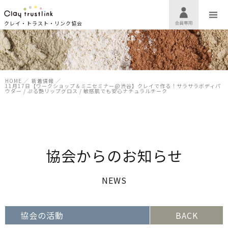
クレイ・トラスト・リンク協会
HOME
／
新着情報
／
11月17日【ワークショップ＆ミニセミナー@渋谷】クレイで作る！サラサラボディパ
ウダー / ぷる艶リップグロス / 敏感肌でも安心ナチュラルチーク
協会からのお知らせ
NEWS
協会の活動
BACK