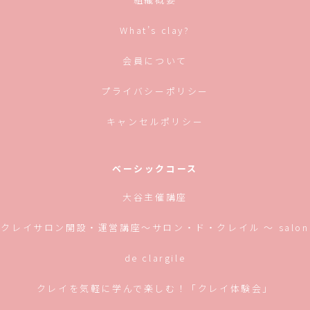
ン
ド
ウ
で
What’s clay?
開
き
ま
す)
会員について
プライバシーポリシー
キャンセルポリシー
ベーシックコース
大谷主催講座
クレイサロン開設・運営講座〜サロン・ド・クレイル 〜 salon
de clargile
クレイを気軽に学んで楽しむ！「クレイ体験会」