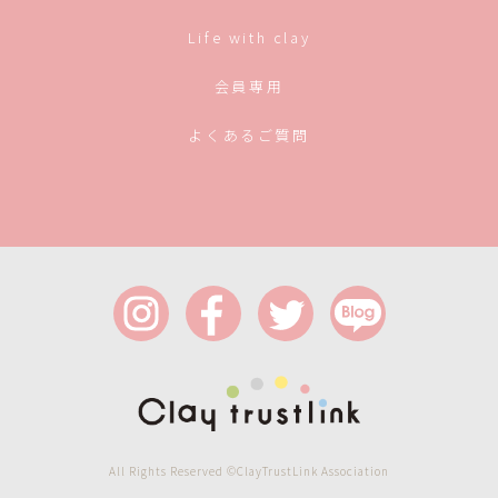
Life with clay
会員専用
よくあるご質問
All Rights Reserved ©ClayTrustLink Association