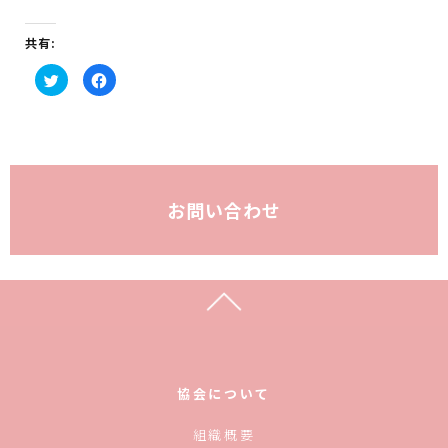
共有:
ク
F
リ
a
ッ
c
ク
e
し
b
て
o
T
o
w
k
i
で
t
共
t
有
お問い合わせ
e
す
r
る
で
に
共
は
有
ク
(新
リ
し
ッ
い
ク
ウ
し
ィ
て
ン
く
ド
だ
ウ
さ
で
い
開
(新
き
し
協会について
ま
い
す)
ウ
ィ
組織概要
ン