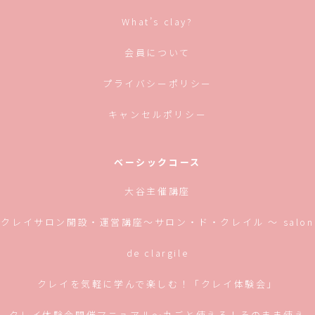
ド
ウ
で
What’s clay?
開
き
ま
す)
会員について
プライバシーポリシー
キャンセルポリシー
ベーシックコース
大谷主催講座
クレイサロン開設・運営講座〜サロン・ド・クレイル 〜 salon
de clargile
クレイを気軽に学んで楽しむ！「クレイ体験会」
クレイ体験会開催マニュアル〜丸ごと使える！そのまま使え