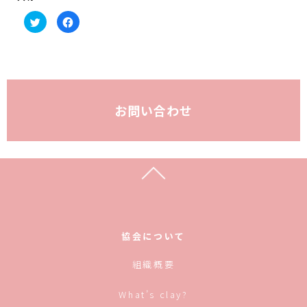
ク
F
リ
a
ッ
c
ク
e
し
b
て
o
T
o
w
k
i
で
t
共
t
有
お問い合わせ
e
す
r
る
で
に
共
は
有
ク
(新
リ
し
ッ
い
ク
ウ
し
ィ
て
ン
く
ド
だ
ウ
さ
で
い
開
(新
き
し
協会について
ま
い
す)
ウ
ィ
組織概要
ン
ド
ウ
で
What’s clay?
開