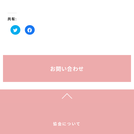
共有:
ク
F
リ
a
ッ
c
ク
e
し
b
て
o
T
o
w
k
i
で
t
共
t
有
お問い合わせ
e
す
r
る
で
に
共
は
有
ク
(新
リ
し
ッ
い
ク
ウ
し
ィ
て
ン
く
ド
だ
ウ
さ
で
い
開
(新
き
し
協会について
ま
い
す)
ウ
ィ