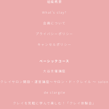
組織概要
ン
ド
ウ
で
What’s clay?
開
き
ま
す)
会員について
プライバシーポリシー
キャンセルポリシー
ベーシックコース
大谷主催講座
クレイサロン開設・運営講座〜サロン・ド・クレイル 〜 salon
de clargile
クレイを気軽に学んで楽しむ！「クレイ体験会」