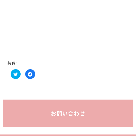
共有:
ク
F
リ
a
ッ
c
ク
e
し
b
て
o
T
o
w
k
i
で
t
共
t
有
お問い合わせ
e
す
r
る
で
に
共
は
有
ク
(新
リ
し
ッ