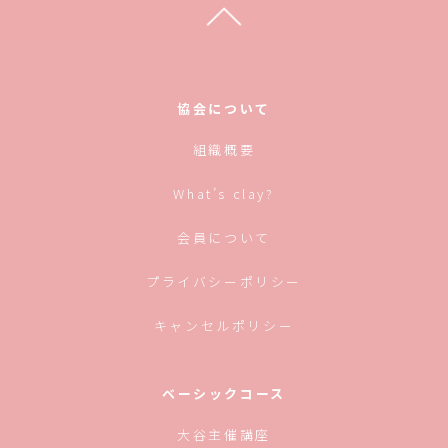
い
ク
ウ
し
ィ
て
ン
く
ド
だ
ウ
さ
で
い
開
(新
き
し
協会について
ま
い
す)
ウ
ィ
組織概要
ン
ド
ウ
で
What’s clay?
開
き
ま
す)
会員について
プライバシーポリシー
キャンセルポリシー
ベーシックコース
大谷主催講座